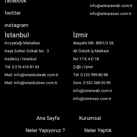
facebook
info@ankaraweb.com.tr
twitter
info@ankaraseo.com.tr
instagram
İstanbul
İzmir
Kozyatağı Mahallesi
Ataşehir Mh. 8001/3 Sk.
Kaya Sultan Sokak No : 3
Ali Öztürk İş Merkezi
Kadıköy / İstanbul
No:17 K:4 D:18
Tel: 0 216 416 81 63
Çiğli / İzmir
Mail: info@istanbulweb.com.tr
Tel: 0 232 999 80 98
Mail: info@istanbulseo.com.tr
Gsm: 0 533 368 05 99
info@izmirweb.com.tr
info@izmirseo.com.tr
Ana Sayfa
Kurumsal
Neler Yapıyoruz ?
Neler Yaptık