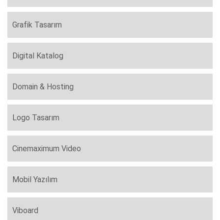
Grafik Tasarım
Digital Katalog
Domain & Hosting
Logo Tasarım
Cinemaximum Video
Mobil Yazılım
Viboard