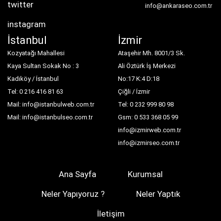
twitter
info@ankaraseo.com.tr
instagram
İstanbul
İzmir
Kozyatağı Mahallesi
Ataşehir Mh. 8001/3 Sk.
Kaya Sultan Sokak No : 3
Ali Öztürk İş Merkezi
Kadıköy / İstanbul
No:17 K:4 D:18
Tel: 0 216 416 81 63
Çiğli / İzmir
Mail: info@istanbulweb.com.tr
Tel: 0 232 999 80 98
Mail: info@istanbulseo.com.tr
Gsm: 0 533 368 05 99
info@izmirweb.com.tr
info@izmirseo.com.tr
Ana Sayfa
Kurumsal
Neler Yapıyoruz ?
Neler Yaptık
İletişim