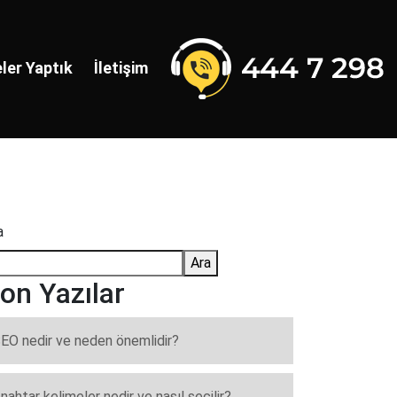
ler Yaptık
İletişim
a
Ara
on Yazılar
EO nedir ve neden önemlidir?
nahtar kelimeler nedir ve nasıl seçilir?