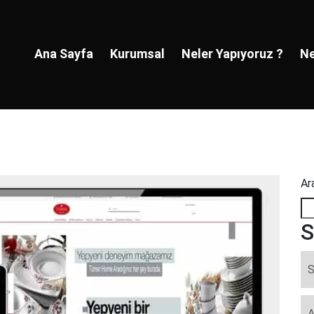
Ana Sayfa
Kurumsal
Neler Yapıyoruz ?
Ne
Ar
S
S
A