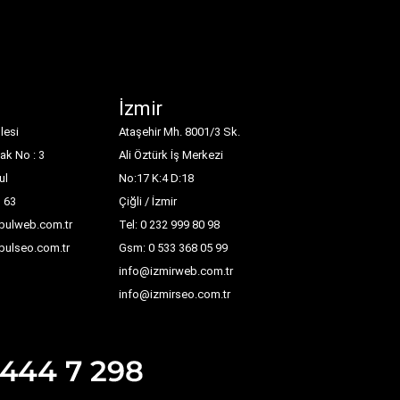
İzmir
lesi
Ataşehir Mh. 8001/3 Sk.
ak No : 3
Ali Öztürk İş Merkezi
ul
No:17 K:4 D:18
1 63
Çiğli / İzmir
nbulweb.com.tr
Tel: 0 232 999 80 98
nbulseo.com.tr
Gsm: 0 533 368 05 99
info@izmirweb.com.tr
info@izmirseo.com.tr