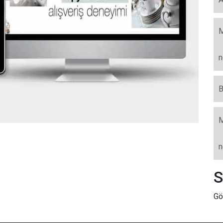
M
n
B
M
n
S
Gö