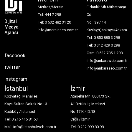
Merkez/Mersin
Fidanlık Mh Mithatpaşa
Tel: 444 7 298
Cd.
Dijital
Tel: 0 532 482 31 20
No : 39 / 14
Medya
info@mersinseo.com.tr
Kızılay/Çankaya/Ankara
Ajansı
Tel: 0 850 885 3 298
Tel: 0 312 429 0 298
Gsm: 0 532 785 1 298
facebook
info@ankaraweb.com.tr
twitter
info@ankaraseo.com.tr
instagram
İstanbul
İzmir
Kozyatağı Mahallesi
Ataşehir Mh. 8001/3 Sk.
Kaya Sultan Sokak No : 3
Ali Öztürk İş Merkezi
Kadıköy / İstanbul
No:17 K:4 D:18
Tel: 0 216 416 81 63
Çiğli / İzmir
Mail: info@istanbulweb.com.tr
Tel: 0 232 999 80 98